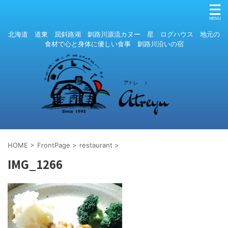
北海道 道東 屈斜路湖 釧路川源流カヌー 星 ログハウス 地元の
食材で心と身体に優しい食事 釧路川沿いの宿
HOME
>
FrontPage
>
restaurant
>
IMG_1266