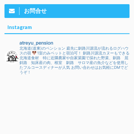
お問合せ
Instagram
atreyu_pension
北海道(道東)のペンション
庭先に釧路川源流が流れるログハウ
スの宿
1室のみペットと宿泊可！
釧路川源流カヌーもできる
北海道食材 特に近隣農家や自家菜園で採れた野菜、釧路 屈
斜路 知床産の肉、根室 釧路 サロマ産の魚介などを使用し
たフルコースディナーが人気
お問い合わせはお気軽にDMでど
うぞ！