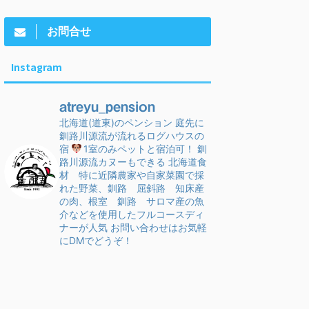
お問合せ
Instagram
atreyu_pension
北海道(道東)のペンション
庭先に
釧路川源流が流れるログハウスの
宿
1室のみペットと宿泊可！
釧
路川源流カヌーもできる
北海道食
材 特に近隣農家や自家菜園で採
れた野菜、釧路 屈斜路 知床産
の肉、根室 釧路 サロマ産の魚
介などを使用したフルコースディ
ナーが人気
お問い合わせはお気軽
にDMでどうぞ！