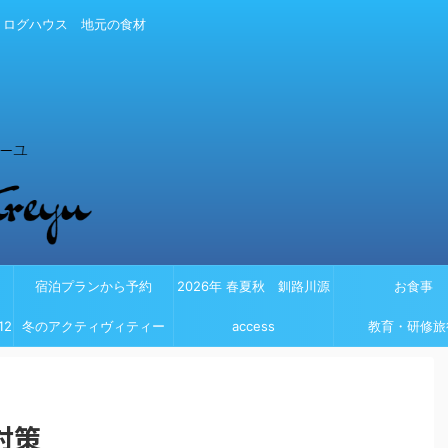
 ログハウス 地元の食材
宿泊プランから予約
2026年 春夏秋 釧路川源
お食事
2
冬のアクティヴィティー
流カヌー
access
教育・研修旅
対策