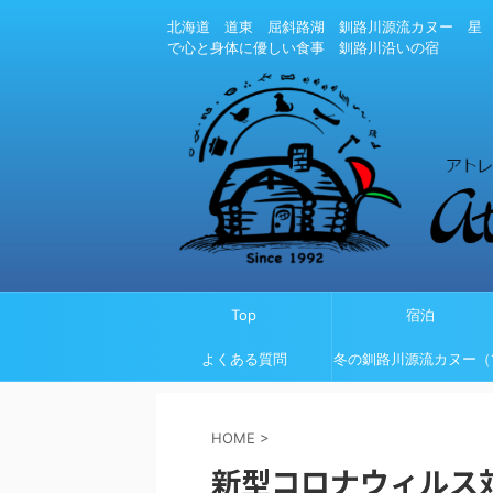
北海道 道東 屈斜路湖 釧路川源流カヌー 星
で心と身体に優しい食事 釧路川沿いの宿
Top
宿泊
よくある質問
冬の釧路川源流カヌー（1
月～3月）
HOME
>
新型コロナウィルス